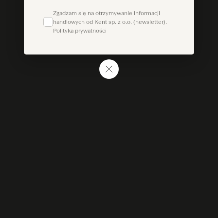
Zgadzam się na otrzymywanie informacji
handlowych od Kent sp. z o.o. (newsletter).
Polityka prywatności