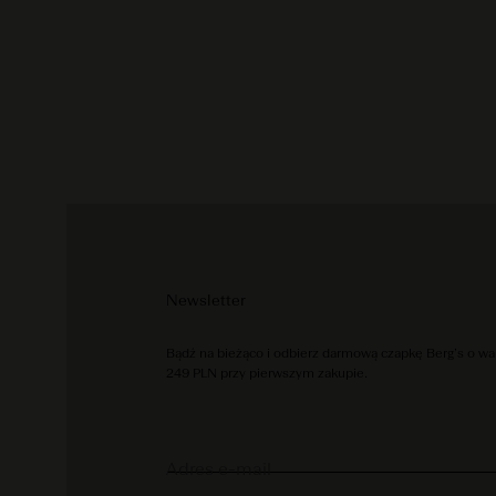
Newsletter
Bądź na bieżąco i odbierz darmową czapkę Berg’s o wa
249 PLN przy pierwszym zakupie.
Adres e-mail