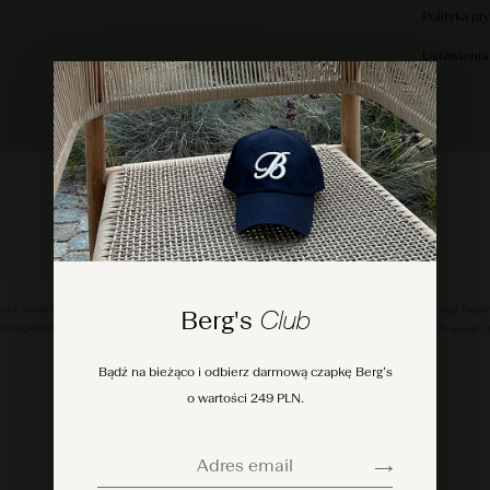
Polityka pr
Ustawienia
ciciel marki Berg’s), ul. Nowodworcowa 23, 81‑581 Gdynia, Polska, zarejestrowana przez Sąd Re
Berg's
Club
000249763, kapitał zakładowy 50,000.00 PLN, NIP: 5862163843, REGON: 220178176, email: s
Bądź na bieżąco i odbierz darmową czapkę Berg’s
o wartości 249 PLN.
Adres email