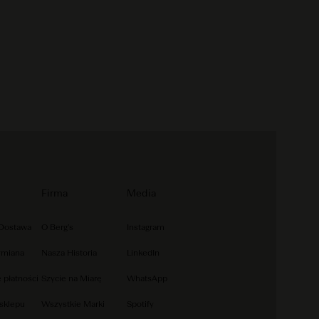
Firma
Media
 Dostawa
O Berg's
Instagram
ymiana
Nasza Historia
LinkedIn
 płatności
Szycie na Miarę
WhatsApp
sklepu
Wszystkie Marki
Spotify