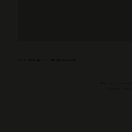
© 2026 Kent sp. z o.o. All rights reserved.
Kent Sp. z o.o. (właś
Gdańsku, KRS: 0