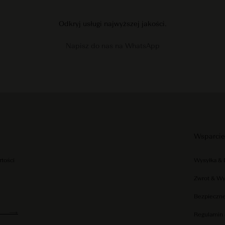
Odkryj usługi najwyższej jakości.
Napisz do nas na WhatsApp
Wsparcie
rtości
Wysyłka &
Zwrot & W
Bezpieczne
Regulamin 