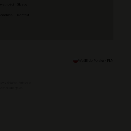
ywatności
Sklepy
 cookies
Kontakt
Wyślij do Polska / PLN
jonowy Gdańsk-Północ w
ervice@bergs.co.