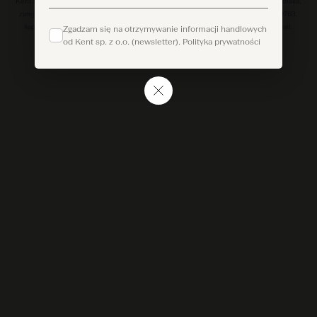
Kent Sp. z o.o. (właściciel marki Berg’s), ul. Nowodworcowa 23, 81‑581 Gdynia, Polska,
zarejestrowana przez Sąd Rejonowy Gdańsk-Północ w Gdańsku, KRS: 0000249763,
kapitał zakładowy 50,000.00 PLN, NIP: 5862163843, REGON: 220178176, email:
Zgadzam się na otrzymywanie informacji handlowych
service@bergs.co.
od Kent sp. z o.o. (newsletter).
Polityka prywatności
© 2026 Kent sp. z o.o. All rights reserved.