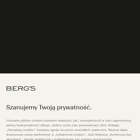
Szanujemy Twoją prywatność.
Używamy plików cookies (zarówno własnych, jak i zewnętrznych) w celu zapewnienia
pełnej funkcjonalności sklepu, analizy ruchu oraz personalizacji ofert. Klikając
„Akceptuję cookies” wyrażasz zgodę na użycie wszystkich ciasteczek. Możesz także
dostosować swoje preferencje w „Ustawienia cookies”. Jeśli klikniesz „Kontynuuj bez
akceptacji”, skrypty analityczne i marketingowe nie zostaną uruchomione.