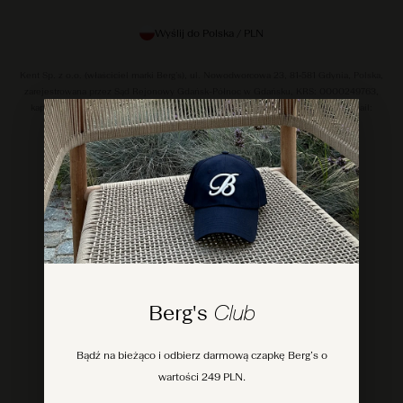
Wyślij do Polska / PLN
Kent Sp. z o.o. (właściciel marki Berg’s), ul. Nowodworcowa 23, 81‑581 Gdynia, Polska,
zarejestrowana przez Sąd Rejonowy Gdańsk-Północ w Gdańsku, KRS: 0000249763,
kapitał zakładowy 50,000.00 PLN, NIP: 5862163843, REGON: 220178176, email:
service@bergs.co.
© 2026 Kent sp. z o.o. All rights reserved.
Berg's
Club
Bądź na bieżąco i odbierz darmową czapkę Berg’s o
wartości 249 PLN.